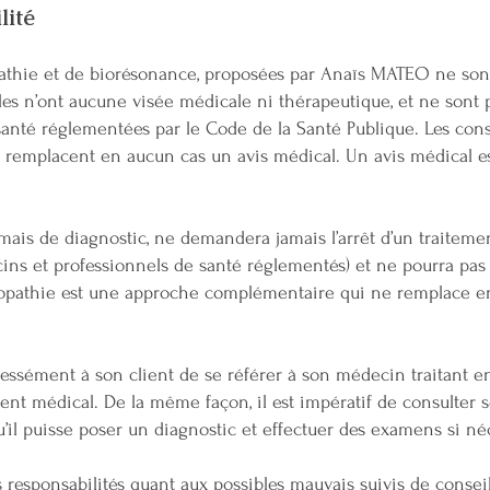
lité
opathie et de biorésonance, proposées par Anaïs MATEO ne so
les n’ont aucune visée médicale ni thérapeutique, et ne sont p
santé réglementées par le Code de la Santé Publique. Les co
remplacent en aucun cas un avis médical. Un avis médical 
s de diagnostic, ne demandera jamais l’arrêt d’un traitemen
ns et professionnels de santé réglementés) et ne pourra pas
uropathie est une approche complémentaire qui ne remplace 
ément à son client de se référer à son médecin traitant en
ment médical. De la même façon, il est impératif de consulter 
’il puisse poser un diagnostic et effectuer des examens si néc
esponsabilités quant aux possibles mauvais suivis de conseils