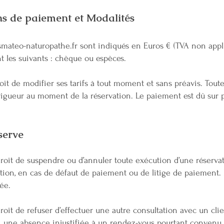
ens de paiement et Modalités
mateo-naturopathe.fr
sont indiqués en Euros € (TVA non appli
 les suivants : chèque ou espèces.
t de modifier ses tarifs à tout moment et sans préavis. Toutef
 vigueur au moment de la réservation. Le paiement est dû sur p
éserve
oit de suspendre ou d’annuler toute exécution d’une réservat
ution, en cas de défaut de paiement ou de litige de paiement
ée.
it de refuser d’effectuer une autre consultation avec un clien
e, une absence injustifiée à un rendez-vous pourtant convenu 