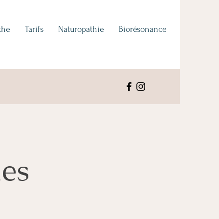
the
Tarifs
Naturopathie
Biorésonance
les