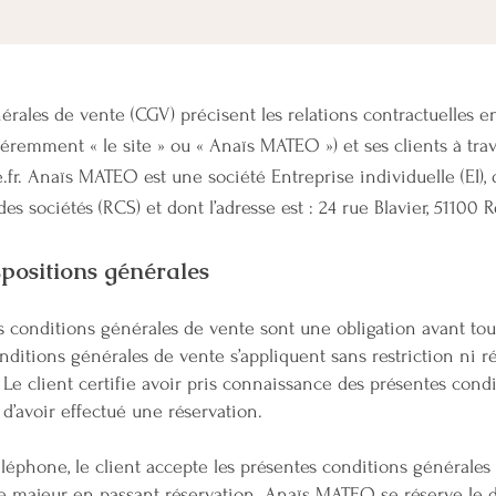
érales de vente (CGV) précisent les relations contractuelles 
remment « le site » ou « Anaïs MATEO ») et ses clients à traver
.fr
. Anaïs MATEO est une société Entreprise individuelle (EI),
s sociétés (RCS) et dont l’adresse est : 24 rue Blavier, 51100 
ispositions générales
es conditions générales de vente sont une obligation avant tou
nditions générales de vente s’appliquent sans restriction ni ré
e client certifie avoir pris connaissance des présentes cond
d’avoir effectué une réservation.
phone, le client accepte les présentes conditions générales 
être majeur en passant réservation. Anaïs MATEO se réserve le 