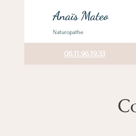
Anaïs
Mateo
Naturopathe
06.11.96.19.33
Co