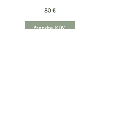
80 €
Prendre RDV
Prendre RDV
Votre Naturopathe
Tarifs